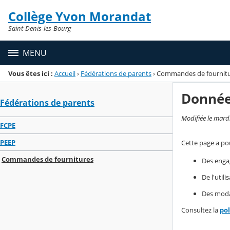
Panneau de gestion des cookies
Collège Yvon Morandat
Menu de la rubrique
Contenu
Saint-Denis-les-Bourg
MENU
Vous êtes ici :
Accueil
›
Fédérations de parents
›
Commandes de fournit
Donnée
Fédérations de parents
Modifiée le mard
FCPE
PEEP
Cette page a pou
Commandes de fournitures
Des enga
De l'util
Des modal
Consultez la
po