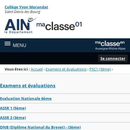
Panneau de gestion des cookies
Collège Yvon Morandat
Menu de la rubrique
Contenu
Saint-Denis-les-Bourg
MENU
Se connecter
Vous êtes ici :
Accueil
›
Examens et évaluations
›
PSC1 (3ème)
›
Examens et évaluations
Evaluation Nationale 6ème
ASSR 1 (5ème)
ASSR 2 (3ème)
DNB (Diplôme National du Brevet) - (3ème)