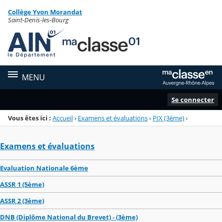
Panneau de gestion des cookies
Collège Yvon Morandat
Menu de la rubrique
Contenu
Saint-Denis-les-Bourg
MENU
Se connecter
Vous êtes ici :
Accueil
›
Examens et évaluations
›
PIX (3ème)
›
Examens et évaluations
Evaluation Nationale 6ème
ASSR 1 (5ème)
ASSR 2 (3ème)
DNB (Diplôme National du Brevet) - (3ème)