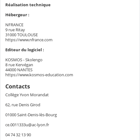
Réalisation technique
Hébergeur :
NFRANCE
9 rue Ritay
31000 TOULOUSE
https://www.nfrance.com
Editeur du logiciel :
KOSMOS - Skolengo
8 rue Kervégan
44000 NANTES
https://www.kosmos-education.com
Contacts
Collège Yvon Morandat
62, rue Denis Girod
01000 Saint-Denis-lès-Bourg
ce.0011333u@ac-lyon.fr
04 74 32 13 90