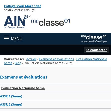
Panneau de gestion des cookies
Collège Yvon Morandat
Menu de la rubrique
Contenu
Saint-Denis-les-Bourg
MENU
Se connecter
Vous êtes ici :
Accueil
›
Examens et évaluations
›
Evaluation Nationale
6ème
›
Blog
›
Evaluation Nationale 6ème - 2021
Examens et évaluations
Evaluation Nationale 6ème
ASSR 1 (5ème)
ASSR 2 (3ème)