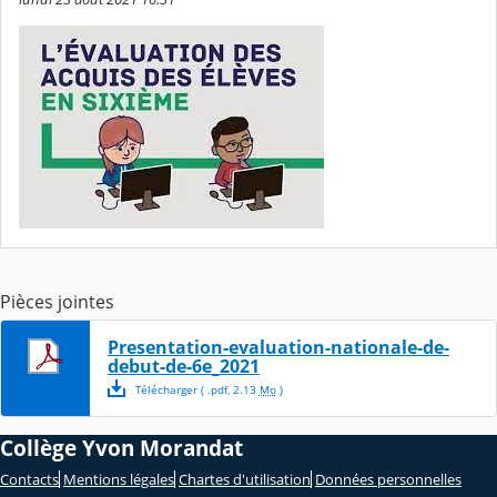
Pièces jointes
Presentation-evaluation-nationale-de-
debut-de-6e_2021
Télécharger
( .
pdf
,
2.13
Mo
)
Collège Yvon Morandat
Contacts
Mentions légales
Chartes d'utilisation
Données personnelles