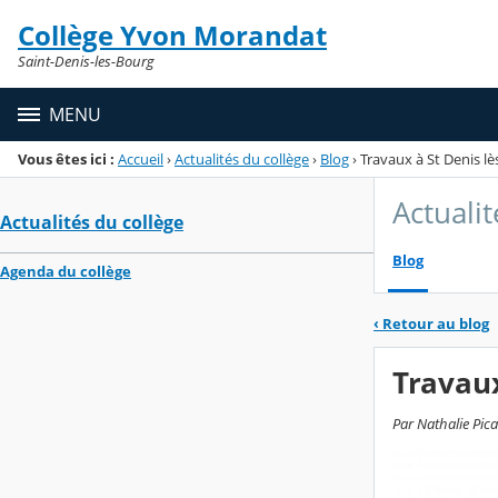
Panneau de gestion des cookies
Collège Yvon Morandat
Menu de la rubrique
Contenu
Saint-Denis-les-Bourg
MENU
Vous êtes ici :
Accueil
›
Actualités du collège
›
Blog
›
Travaux à St Denis l
Actualit
Actualités du collège
Blog
Agenda du collège
‹
Retour au blog
Travaux
Par Nathalie Pic