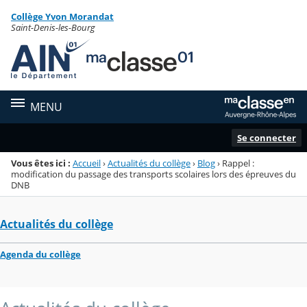
Panneau de gestion des cookies
Collège Yvon Morandat
Menu de la rubrique
Contenu
Saint-Denis-les-Bourg
MENU
Se connecter
Vous êtes ici :
Accueil
›
Actualités du collège
›
Blog
›
Rappel :
modification du passage des transports scolaires lors des épreuves du
DNB
Actualités du collège
Agenda du collège