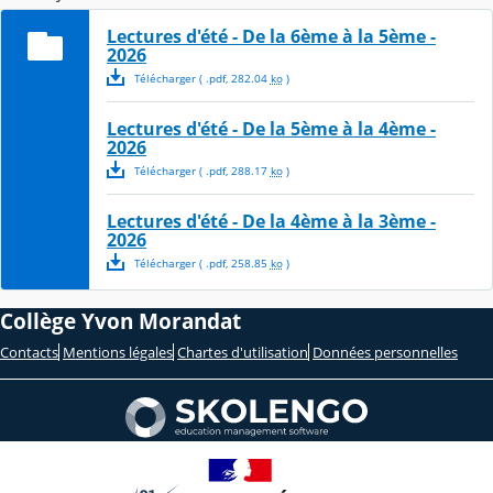
Lectures d'été - De la 6ème à la 5ème -
2026
Télécharger
( .
pdf
,
282.04
ko
)
Lectures d'été - De la 5ème à la 4ème -
2026
Télécharger
( .
pdf
,
288.17
ko
)
Lectures d'été - De la 4ème à la 3ème -
2026
Télécharger
( .
pdf
,
258.85
ko
)
Collège Yvon Morandat
Contacts
Mentions légales
Chartes d'utilisation
Données personnelles