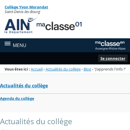
Panneau de gestion des cookies
Collège Yvon Morandat
Menu de la rubrique
Contenu
Saint-Denis-les-Bourg
MENU
Se connecter
Vous êtes ici :
Accueil
›
Actualités du collège
›
Blog
›
"J'apprends l'info !"
Actualités du collège
Agenda du collège
Actualités du collège