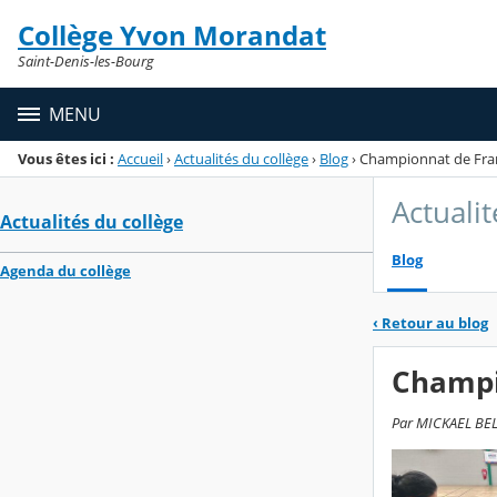
Panneau de gestion des cookies
Collège Yvon Morandat
Menu de la rubrique
Contenu
Saint-Denis-les-Bourg
MENU
Vous êtes ici :
Accueil
›
Actualités du collège
›
Blog
›
Championnat de Fra
Actualit
Actualités du collège
Blog
Agenda du collège
‹
Retour au blog
Champi
Par MICKAEL BELN