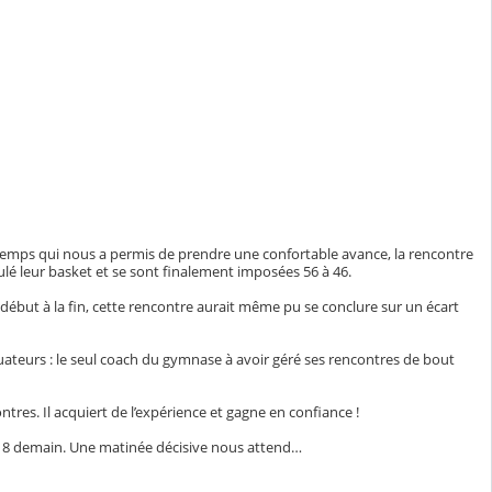
-temps qui nous a permis de prendre une confortable avance, la rencontre
oulé leur basket et se sont finalement imposées 56 à 46.
ébut à la fin, cette rencontre aurait même pu se conclure sur un écart
uateurs : le seul coach du gymnase à avoir géré ses rencontres de bout
ontres. Il acquiert de l’expérience et gagne en confiance !
1 à 8 demain. Une matinée décisive nous attend…