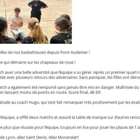
lles de nos basketteuses depuis Pont-Audemer !
e qui démarre sur les chapeaux de roue !
h avec une belle adversité que l’équipe a su gérer. Après un premier quart
tée avec plusieurs retours des adversaires. Sans paniquer, les filles ont dér
ch a également été remporté sans jamais être mis en danger. Maîtrisée du d
n laissant moins de points en route. Score final, 48-35!
ciale au coach Hugo, qui s’est fait remarquer très positivement par les éval
de l’équipe, a sifflé deux matchs et assuré la table de marque sur d’autres renc
 plus que réussie pour l’équipe, toujours en lice pour jouer les places de 
 de Lyon, allez Saint Denis, Allez Morandat!!