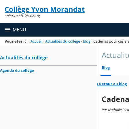
Panneau de gestion des cookies
Collège Yvon Morandat
Menu de la rubrique
Contenu
Saint-Denis-les-Bourg
MENU
Vous êtes ici :
Accueil
›
Actualités du collège
›
Blog
›
Cadenas pour casiers 
Actualit
Actualités du collège
Blog
Agenda du collège
‹
Retour au blog
Cadenas
Par Nathalie Pic