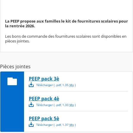
La PEEP propose aux familles le kit de fournitures scolaires pour
la rentrée 2026.
Les bons de commande des fournitures scolaires sont disponibles en
pièces jointes.
Pièces jointes
PEEP pack 3è
Télécharger
( .
pdf
,
1.35
Mo
)
PEEP pack 4è
Télécharger
( .
pdf
,
1.33
Mo
)
PEEP pack 5è
Télécharger
( .
pdf
,
1.37
Mo
)