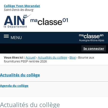
Panneau de gestion des cookies
Collège Yvon Morandat
Menu de la rubrique
Contenu
Saint-Denis-les-Bourg
MENU
Se connecter
Vous êtes ici :
Accueil
›
Actualités du collège
›
Blog
›
Bourse aux
fournitures PEEP rentrée 2026
Actualités du collège
Agenda du collège
Actualités du collège