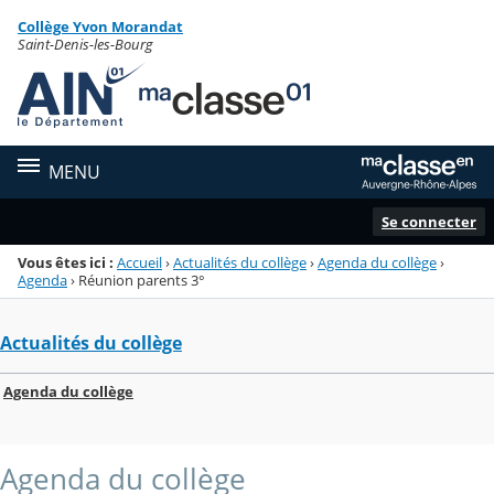
Panneau de gestion des cookies
Collège Yvon Morandat
Menu de la rubrique
Contenu
Saint-Denis-les-Bourg
MENU
Se connecter
Vous êtes ici :
Accueil
›
Actualités du collège
›
Agenda du collège
›
Agenda
›
Réunion parents 3°
Actualités du collège
Agenda du collège
Agenda du collège