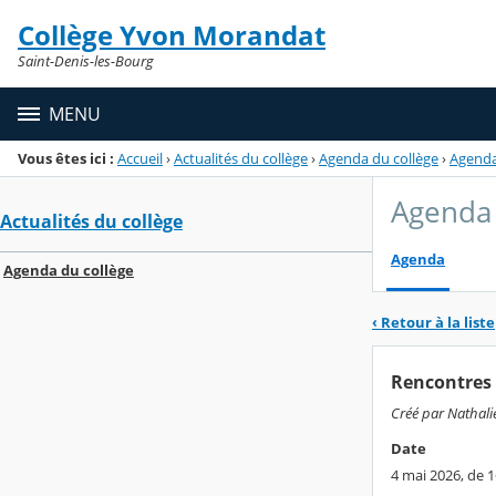
Panneau de gestion des cookies
Collège Yvon Morandat
Menu de la rubrique
Contenu
Saint-Denis-les-Bourg
MENU
Vous êtes ici :
Accueil
›
Actualités du collège
›
Agenda du collège
›
Agend
Agenda 
Actualités du collège
Agenda
Agenda du collège
‹ Retour à la liste
Rencontres 
Créé par Nathalie
Date
4 mai 2026, de 1