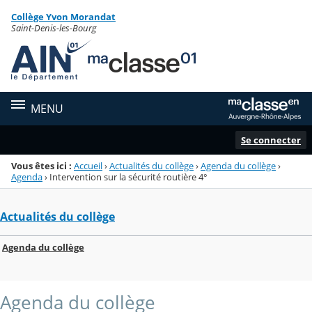
Panneau de gestion des cookies
Collège Yvon Morandat
Menu de la rubrique
Contenu
Saint-Denis-les-Bourg
MENU
Se connecter
Vous êtes ici :
Accueil
›
Actualités du collège
›
Agenda du collège
›
Agenda
›
Intervention sur la sécurité routière 4°
Actualités du collège
Agenda du collège
Agenda du collège