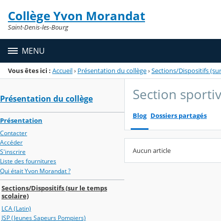
Panneau de gestion des cookies
Collège Yvon Morandat
Menu de la rubrique
Contenu
Saint-Denis-les-Bourg
MENU
Vous êtes ici :
Accueil
›
Présentation du collège
›
Sections/Dispositifs (sur
Section sporti
Présentation du collège
Blog
Dossiers partagés
Présentation
Contacter
Accéder
Aucun article
S'inscrire
Liste des fournitures
Qui était Yvon Morandat ?
Sections/Dispositifs (sur le temps
scolaire)
LCA (Latin)
JSP (Jeunes Sapeurs Pompiers)