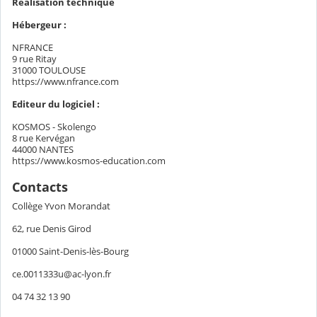
Réalisation technique
Hébergeur :
NFRANCE
9 rue Ritay
31000 TOULOUSE
https://www.nfrance.com
Editeur du logiciel :
KOSMOS - Skolengo
8 rue Kervégan
44000 NANTES
https://www.kosmos-education.com
Contacts
Collège Yvon Morandat
62, rue Denis Girod
01000 Saint-Denis-lès-Bourg
ce.0011333u@ac-lyon.fr
04 74 32 13 90