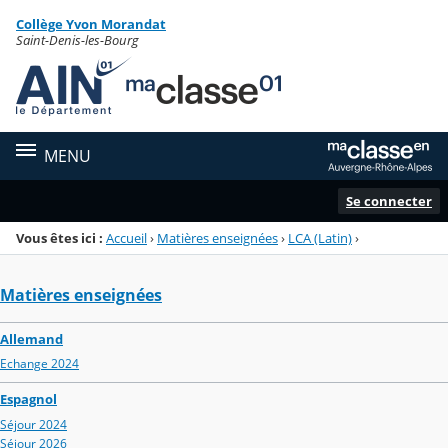
Panneau de gestion des cookies
Collège Yvon Morandat
Menu de la rubrique
Contenu
Saint-Denis-les-Bourg
MENU
Se connecter
Vous êtes ici :
Accueil
›
Matières enseignées
›
LCA (Latin)
›
Matières enseignées
Allemand
Echange 2024
Espagnol
Séjour 2024
Séjour 2026