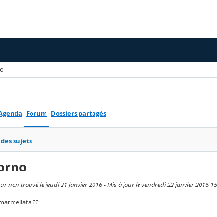
no
Agenda
Forum
Dossiers partagés
 des sujets
orno
eur non trouvé le jeudi 21 janvier 2016 - Mis à jour le vendredi 22 janvier 2016 1
a marmellata ??