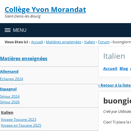
Panneau de gestion des cookies
Collège Yvon Morandat
Menu de la rubrique
Contenu
Saint-Denis-les-Bourg
MENU
Vous êtes ici :
Accueil
›
Matières enseignées
›
Italien
›
Forum
›
buongior
Italien
Matières enseignées
Accueil
Blog
Allemand
Echange 2024
‹
Retour à la liste
Espagnol
Séjour 2024
buongi
Séjour 2026
Créé par Utilisat
Italien
Voyage Toscane 2023
Ciao! Ti piace l
Voyage en Toscane 2025