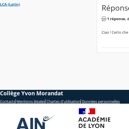
LCA (Latin)
Répons
1 réponse, d
Ciao ! Certo che
Collège Yvon Morandat
Contacts
Mentions légales
Chartes d'utilisation
Données personnelles