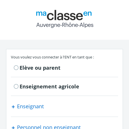
Return to the authe
S'authentifier en tant que
Vous voulez vous connecter à l'ENT en tant que :
Elève ou parent
Enseignement agricole
Enseignant
Personnel non enseignant