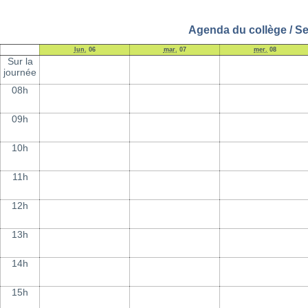
Agenda du collège / Se
lun.
06
mar.
07
mer.
08
Sur la
journée
08h
09h
10h
11h
12h
13h
14h
15h