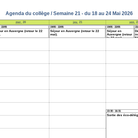
Agenda du collège / Semaine 21 - du 18 au 24 Mai 2026
mer.
20
jeu.
21
ven.
2
- 22/05
19/05 - 22/05
19/05 - 22/05
22
ur en Auvergne (retour le 22
Séjour en Auvergne (retour le 22
Séjour en
D
.
mai).
Auvergne (retour
i
le 22 mai).
5°
13:30 - 16:31
Sortie des éco-délé