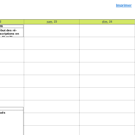
Imprimer
2
sam.
23
dim.
24
/05
ébut des ré-
nscriptions en
- 4° et 3°.
gués