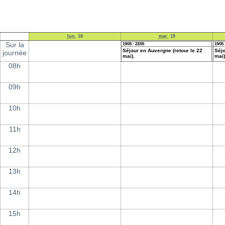
lun.
18
mar.
19
Sur la
19/05 - 22/05
19/05 
Séjour en Auvergne (retour le 22
Séjo
journée
mai).
mai)
08h
09h
10h
11h
12h
13h
14h
15h