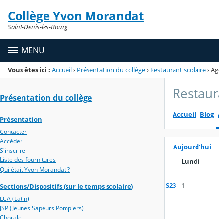
Panneau de gestion des cookies
Collège Yvon Morandat
Menu de la rubrique
Contenu
Saint-Denis-les-Bourg
MENU
Vous êtes ici :
Accueil
›
Présentation du collège
›
Restaurant scolaire
›
Ag
Restaur
Présentation du collège
Accueil
Blog
Présentation
Contacter
Accéder
Aujourd’hui
S'inscrire
Liste des fournitures
Lundi
Qui était Yvon Morandat ?
S23
1
Sections/Dispositifs (sur le temps scolaire)
LCA (Latin)
JSP (Jeunes Sapeurs Pompiers)
Chorale