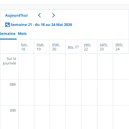
Aujourd’hui
Semaine 21 - du 18 au 24 Mai 2026
Semaine
Mois
lun.
mar.
mer.
ven.
sam.
dim.
jeu.
21
18
19
20
22
23
24
Sur la
journée
08h
09h