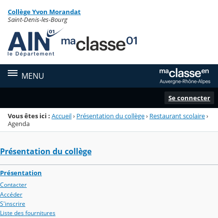
Panneau de gestion des cookies
Collège Yvon Morandat
Menu de la rubrique
Contenu
Saint-Denis-les-Bourg
MENU
Se connecter
Vous êtes ici :
Accueil
›
Présentation du collège
›
Restaurant scolaire
›
Agenda
Présentation du collège
Présentation
Contacter
Accéder
S'inscrire
Liste des fournitures