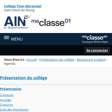
Panneau de gestion des cookies
Collège Yvon Morandat
Menu de la rubrique
Contenu
Saint-Denis-les-Bourg
MENU
Se connecter
Vous êtes ici :
Accueil
›
Présentation du collège
›
Restaurant scolaire
›
Agenda
Présentation du collège
Présentation
Contacter
Accéder
S'inscrire
Liste des fournitures