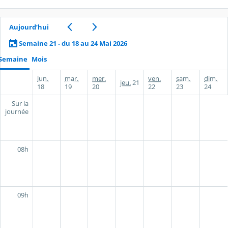
Aujourd’hui
Semaine 21 - du 18 au 24 Mai 2026
Semaine
Mois
lun.
mar.
mer.
ven.
sam.
dim.
jeu.
21
18
19
20
22
23
24
Sur la
journée
08h
09h