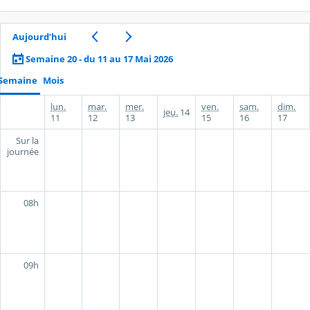
Aujourd’hui
Semaine 20 - du 11 au 17 Mai 2026
Semaine
Mois
lun.
mar.
mer.
ven.
sam.
dim.
jeu.
14
11
12
13
15
16
17
Sur la
journée
08h
09h