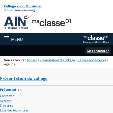
Panneau de gestion des cookies
Collège Yvon Morandat
Menu de la rubrique
Contenu
Saint-Denis-les-Bourg
MENU
Se connecter
Vous êtes ici :
Accueil
›
Présentation du collège
›
Restaurant scolaire
›
Agenda
Présentation du collège
Présentation
Contacter
Accéder
S'inscrire
Liste des fournitures