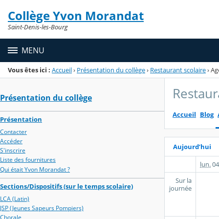
Panneau de gestion des cookies
Collège Yvon Morandat
Menu de la rubrique
Contenu
Saint-Denis-les-Bourg
MENU
Vous êtes ici :
Accueil
›
Présentation du collège
›
Restaurant scolaire
›
Ag
Restaur
Présentation du collège
Accueil
Blog
Présentation
Contacter
Accéder
Aujourd’hui
S'inscrire
Liste des fournitures
lun.
04
Qui était Yvon Morandat ?
Sur la
Sections/Dispositifs (sur le temps scolaire)
journée
LCA (Latin)
JSP (Jeunes Sapeurs Pompiers)
Chorale