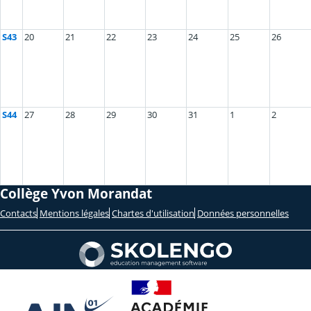
S43
20
21
22
23
24
25
26
S44
27
28
29
30
31
1
2
Collège Yvon Morandat
Contacts
Mentions légales
Chartes d'utilisation
Données personnelles