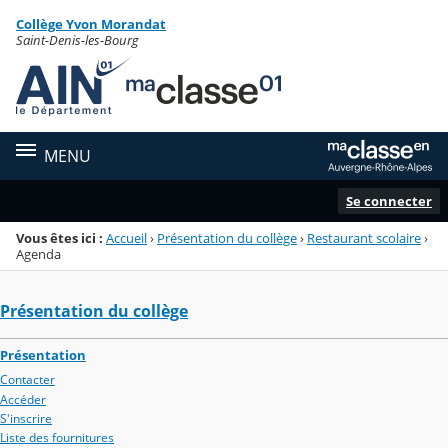
Panneau de gestion des cookies
Collège Yvon Morandat
Menu de la rubrique
Contenu
Saint-Denis-les-Bourg
MENU
Se connecter
Vous êtes ici :
Accueil
›
Présentation du collège
›
Restaurant scolaire
›
Agenda
Présentation du collège
Présentation
Contacter
Accéder
S'inscrire
Liste des fournitures