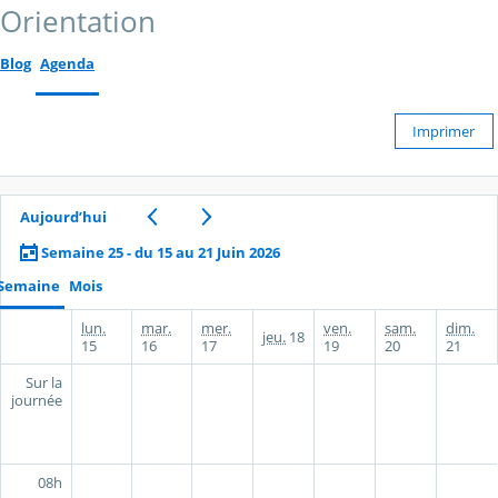
Orientation
Blog
Agenda
Imprimer
Aujourd’hui
Semaine 25 - du 15 au 21 Juin 2026
Semaine
Mois
lun.
mar.
mer.
ven.
sam.
dim.
jeu.
18
15
16
17
19
20
21
Sur la
journée
08h