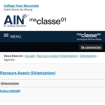
Panneau de gestion des cookies
Collège Yvon Morandat
Menu de la rubrique
Contenu
Saint-Denis-les-Bourg
MENU
Se connecter
Vous êtes ici :
Accueil
›
Parcours Avenir (Orientation)
›
Orientation
›
Agenda
Parcours Avenir (Orientation)
Orientation
Folios ONISEP