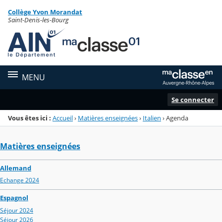
Panneau de gestion des cookies
Collège Yvon Morandat
Menu de la rubrique
Contenu
Saint-Denis-les-Bourg
MENU
Se connecter
Vous êtes ici :
Accueil
›
Matières enseignées
›
Italien
›
Agenda
Matières enseignées
Allemand
Echange 2024
Espagnol
Séjour 2024
Séjour 2026