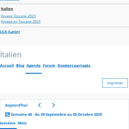
Italien
Voyage Toscane 2023
Voyage en Toscane 2025
LCA (Latin)
Italien
Accueil
Blog
Agenda
Forum
Dossiers partagés
Imprimer
Aujourd’hui
Semaine 40 - du 29 Septembre au 05 Octobre 2025
Semaine
Mois