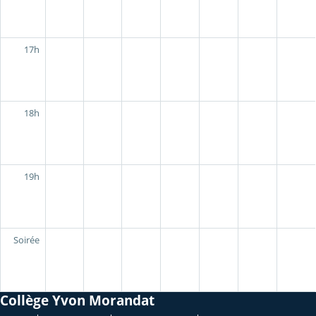
17h
18h
19h
Soirée
Collège Yvon Morandat