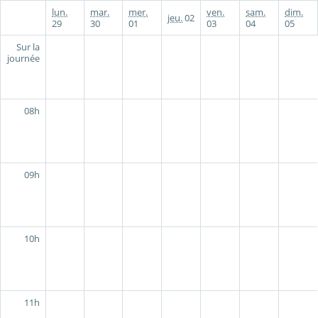
lun.
mar.
mer.
ven.
sam.
dim.
jeu.
02
29
30
01
03
04
05
Sur la
journée
08h
09h
10h
11h