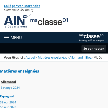
Panneau de gestion des cookies
Collège Yvon Morandat
Menu de la rubrique
Contenu
Saint-Denis-les-Bourg
MENU
Se connecter
Vous êtes ici :
Accueil
›
Matières enseignées
›
Allemand
›
Blog
›
Vidéo
Matières enseignées
Allemand
Echange 2024
Espagnol
Séjour 2024
Séjour 2026