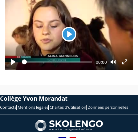
L
e
c
L
t
T
00:00
e
e
u
c
m
t
r
p
u
s
r
e
é
e
c
o
u
Collège Yvon Morandat
l
é
Contacts
Mentions légales
Chartes d'utilisation
Données personnelles