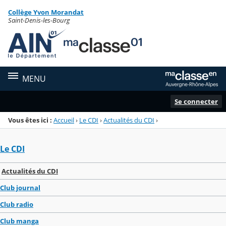
Panneau de gestion des cookies
Collège Yvon Morandat
Menu de la rubrique
Contenu
Saint-Denis-les-Bourg
MENU
Se connecter
Vous êtes ici :
Accueil
›
Le CDI
›
Actualités du CDI
›
Le CDI
Actualités du CDI
Club journal
Club radio
Club manga