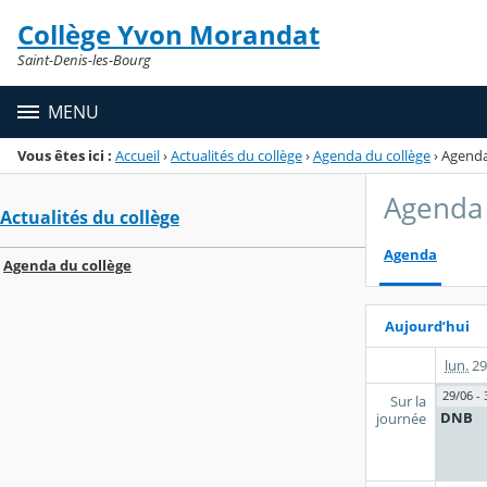
Panneau de gestion des cookies
Collège Yvon Morandat
Menu de la rubrique
Contenu
Saint-Denis-les-Bourg
MENU
Vous êtes ici :
Accueil
›
Actualités du collège
›
Agenda du collège
›
Agend
Agenda 
Actualités du collège
Agenda
Agenda du collège
Aujourd’hui
lun.
29
29/06 - 
Sur la
DNB
journée