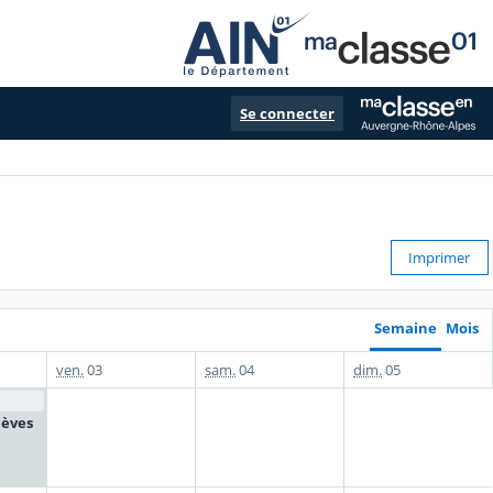
Se connecter
Imprimer
Semaine
Mois
ven.
03
sam.
04
dim.
05
lèves