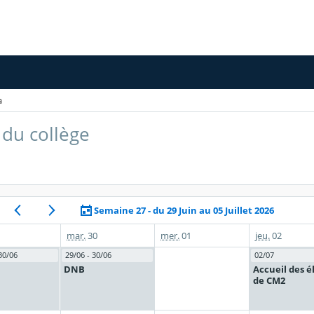
a
du collège
Semaine 27 - du 29 Juin au 05 Juillet 2026
mar.
30
mer.
01
jeu.
02
30/06
29/06 - 30/06
02/07
DNB
Accueil des é
de CM2