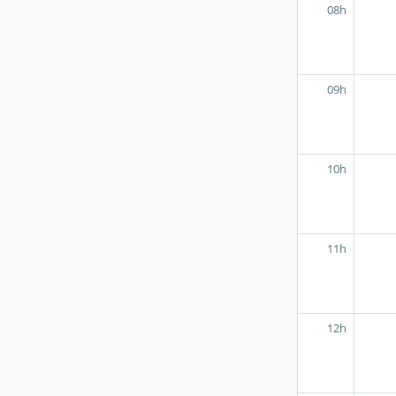
08h
09h
10h
11h
12h