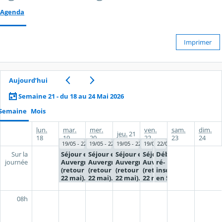
Agenda
Imprimer
Aujourd’hui
Semaine 21 - du 18 au 24 Mai 2026
Semaine
Mois
lun.
mar.
mer.
ven.
sam.
dim.
jeu.
21
18
19
20
22
23
24
19/05 - 22/05
19/05 - 22/05
19/05 - 22/05
19/05 - 22/05
22/05
Séjour en
Séjour en
Séjour en
Séjour en
Début des
Sur la
Auvergne
Auvergne
Auvergne
Auvergne
ré-
journée
(retour le
(retour le
(retour le
(retour le
inscriptions
22 mai).
22 mai).
22 mai).
22 mai).
en 5°- 4° et
3°.
08h