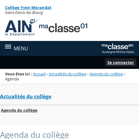
Panneau de gestion des cookies
Collège Yvon Morandat
Menu de la rubrique
Contenu
Saint-Denis-les-Bourg
MENU
Se connecter
Vous êtes ici :
Accueil
›
Actualités du collège
›
Agenda du collège
›
Agenda
Actualités du collège
Agenda du collège
Agenda du collège