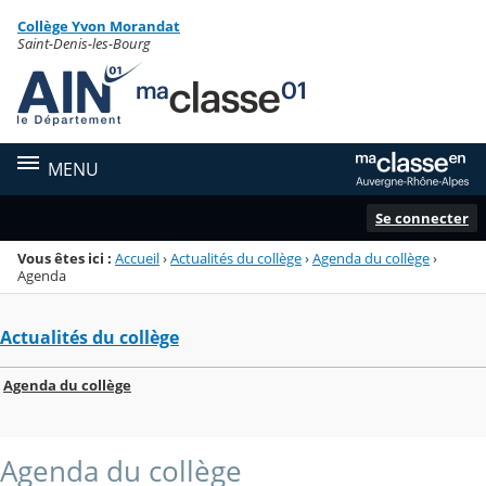
Panneau de gestion des cookies
Collège Yvon Morandat
Menu de la rubrique
Contenu
Saint-Denis-les-Bourg
MENU
Se connecter
Vous êtes ici :
Accueil
›
Actualités du collège
›
Agenda du collège
›
Agenda
Actualités du collège
Agenda du collège
Agenda du collège