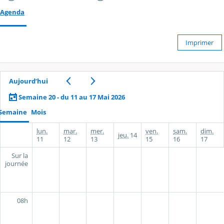
Agenda
Imprimer
Aujourd’hui
Semaine 20 - du 11 au 17 Mai 2026
Semaine
Mois
lun.
mar.
mer.
ven.
sam.
dim.
jeu.
14
11
12
13
15
16
17
Sur la
journée
08h