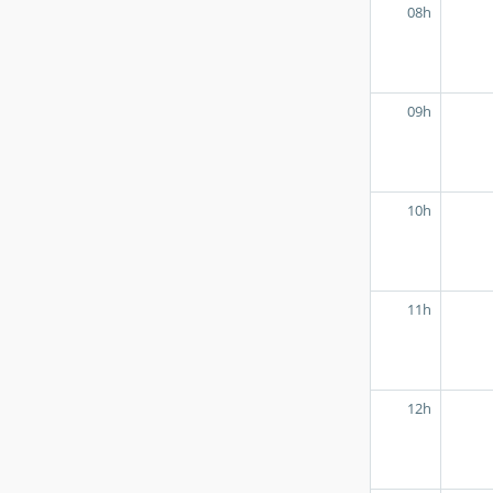
08h
09h
10h
11h
12h