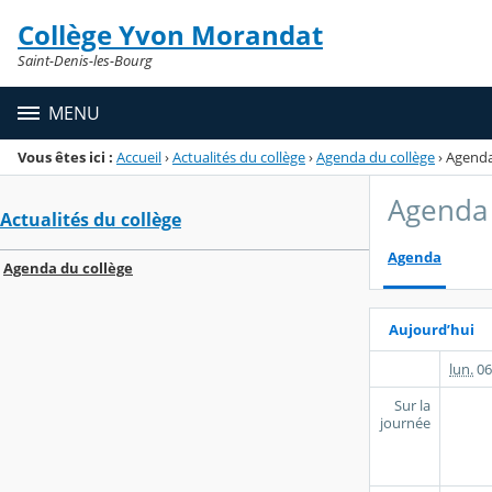
Panneau de gestion des cookies
Collège Yvon Morandat
Menu de la rubrique
Contenu
Saint-Denis-les-Bourg
MENU
Vous êtes ici :
Accueil
›
Actualités du collège
›
Agenda du collège
›
Agend
Agenda 
Actualités du collège
Agenda
Agenda du collège
Aujourd’hui
lun.
06
Sur la
journée