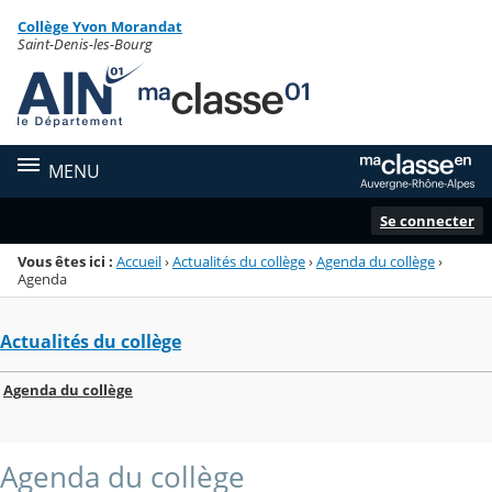
Panneau de gestion des cookies
Collège Yvon Morandat
Menu de la rubrique
Contenu
Saint-Denis-les-Bourg
MENU
Se connecter
Vous êtes ici :
Accueil
›
Actualités du collège
›
Agenda du collège
›
Agenda
Actualités du collège
Agenda du collège
Agenda du collège