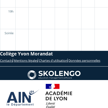
19h
Soirée
Collège Yvon Morandat
Contacts
Mentions légales
Chartes d'utilisation
Données personnelles