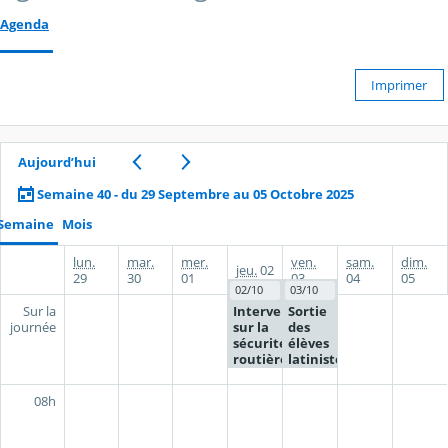
Agenda
Imprimer
Aujourd’hui
Semaine 40 - du 29 Septembre au 05 Octobre 2025
Semaine
Mois
lun.
mar.
mer.
ven.
sam.
dim.
jeu.
02
29
30
01
03
04
05
02/10
03/10
Intervention
Sortie
Sur la
sur la
des
journée
sécurité
élèves
routière 4°
latinistes
4° et 3° à
St
08h
Romain
en Gal