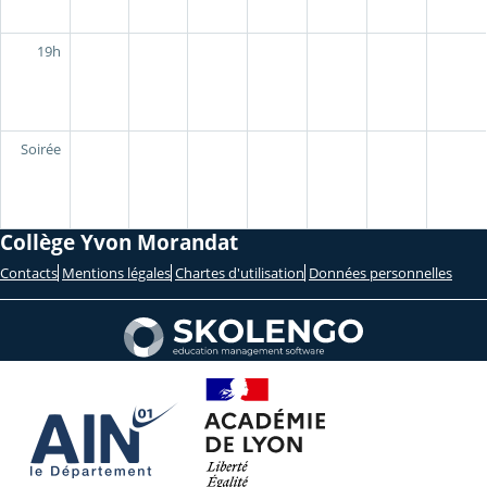
19h
Soirée
Collège Yvon Morandat
Contacts
Mentions légales
Chartes d'utilisation
Données personnelles