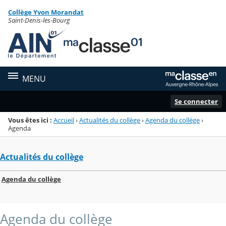
Panneau de gestion des cookies
Collège Yvon Morandat
Menu de la rubrique
Contenu
Saint-Denis-les-Bourg
MENU
Se connecter
Vous êtes ici :
Accueil
›
Actualités du collège
›
Agenda du collège
›
Agenda
Actualités du collège
Agenda du collège
Agenda du collège