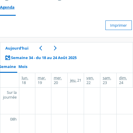
Agenda
Imprimer
Aujourd’hui
Semaine 34 - du 18 au 24 Août 2025
Semaine
Mois
lun.
mar.
mer.
ven.
sam.
dim.
jeu.
21
18
19
20
22
23
24
Sur la
journée
08h