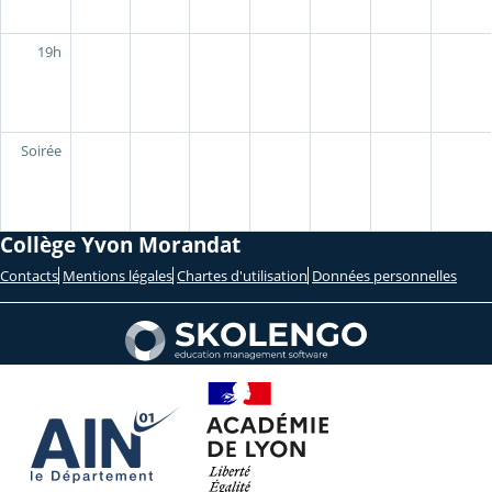
19h
Soirée
Collège Yvon Morandat
Contacts
Mentions légales
Chartes d'utilisation
Données personnelles