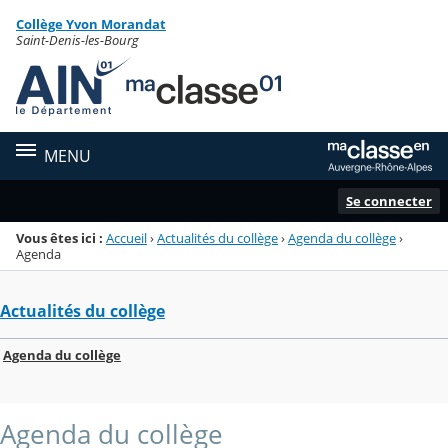
Panneau de gestion des cookies
Collège Yvon Morandat
Menu de la rubrique
Contenu
Saint-Denis-les-Bourg
MENU
Se connecter
Vous êtes ici :
Accueil
›
Actualités du collège
›
Agenda du collège
›
Agenda
Actualités du collège
Agenda du collège
Agenda du collège