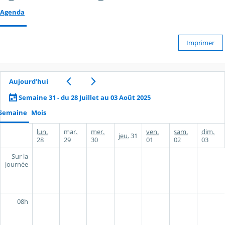
Agenda
Imprimer
Aujourd’hui
Semaine 31 - du 28 Juillet au 03 Août 2025
Semaine
Mois
lun.
mar.
mer.
ven.
sam.
dim.
jeu.
31
28
29
30
01
02
03
Sur la
journée
08h